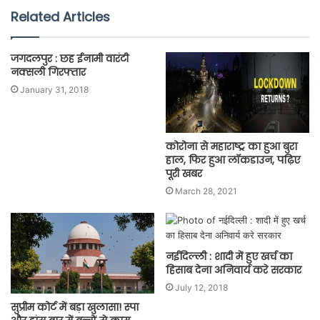
Related Articles
जगदलपुर : छह ईनामी वारंटी
नक्सली गिरफ्तार
January 31, 2018
कोरोना से महाराष्ट्र का हुआ बुरा
हाल, फिर हुआ लॉकडाउन, पढ़िए
पूरी खबर
March 28, 2021
नईदिल्ली : शादी में हुए खर्च का
हिसाब देना अनिवार्य करे सरकार
July 12, 2018
सुप्रीम कोर्ट में बड़ा खुलासा! स्पा