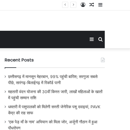
Log
Random
Sidebar
In
Article
Sidebar
Search
for
Recent Posts
छत्तीसगढ़ में मानसून मेहरबान, 99% पहुंची बारिश; सरगुजा सबसे
पीछे, सारंगढ़-बिलाईगढ़ में रिकॉर्ड पानी
महतारी वंदन योजना की 30वीं किस्त जारी, लाखों महिलाओं के खातों
में पहुंची सम्मान राशि
धमतरी में पशुपालकों को मिलेगी सस्ती जेनेरिक पशु दवाइयां, PAVK
केंद्र की राह साफ
‘एक पेड़ माँ के नाम’ अभियान को मिला जोर, अर्जुनी गौठान में हुआ
पौधरोपण