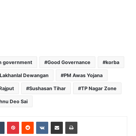
rh government
Good Governance
korba
Lakhanlal Dewangan
PM Awas Yojana
Rajput
Sushasan Tihar
TP Nagar Zone
hnu Deo Sai
dIn
Tumblr
Pinterest
Reddit
VKontakte
Share via Email
Print