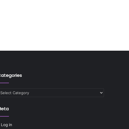
ategories
ategories
Meta
Log in