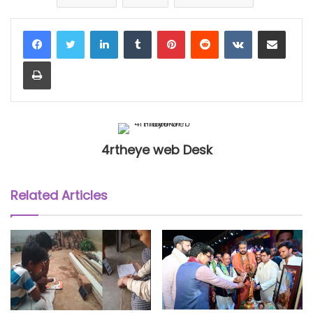
LinkedIn
Tumblr
Pinterest
Reddit
VKontakte
Share via Email
Print
4rtheye web Desk
Related Articles