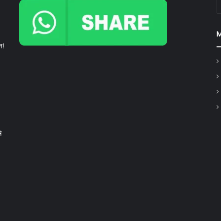
C
न!
े