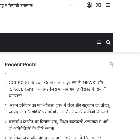
Log
Random
Sidebar
िसकी चमकेगी किस्मत!
In
Article
Sidebar
Search
for
Recent Posts
CGPSC SI Result Controversy: क्या है ‘NEWS’ और
‘SPACERANI’ का सच? जिस पर मच गया छत्तीसगढ़ में सियासी
घमासान!
‘सावन शनिवार का महा-गोचर!’ वृषभ में चंद्र और राहुकाल का तांडव,
जानिए किन 3 राशियों पर गिरेगी गाज और किसकी चमकेगी किस्मत!
चकाचौंध के पीछे का घिनौना सच, मिथुन चक्रवर्ती अस्पताल में भर्ती
तो अभिनेत्रियों के तीखे बयान!
‘शर्मनाक ढांचा और दिशाहीन कप्तानी!’ श्रीलंका के खिलाफ टेस्ट