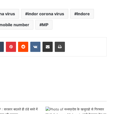
na virus
indor corona virus
Indore
mobile number
MP
Tumblr
Pinterest
Reddit
VKontakte
Share via Email
Print