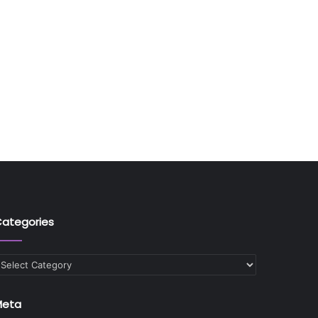
ategories
ategories
Meta