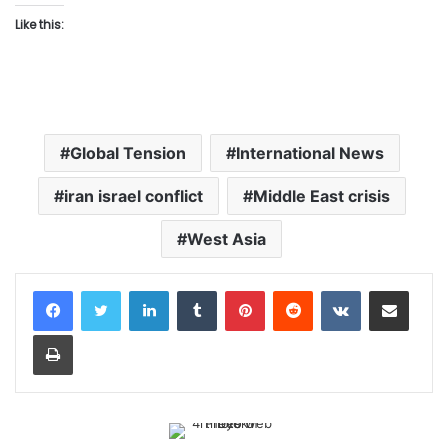
Like this:
Global Tension
International News
iran israel conflict
Middle East crisis
West Asia
LinkedIn
Tumblr
Pinterest
Reddit
VKontakte
Share via Email
Print