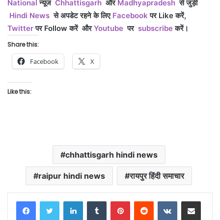
National
न्यूज
Chhattisgar
h
और
Madhyapradesh
से जुड़ी
Hindi News
से अपडेट रहने के लिए
Facebook
पर Like
करें,
Twitter
पर Follow
करें
और
Youtube
पर
subscribe
करें।
Share this:
Facebook
X
Like this:
chhattisgarh hindi news
raipur hindi news
रायपुर हिंदी समाचार
LinkedIn
Tumblr
Pinterest
Reddit
VKontakte
Share via Email