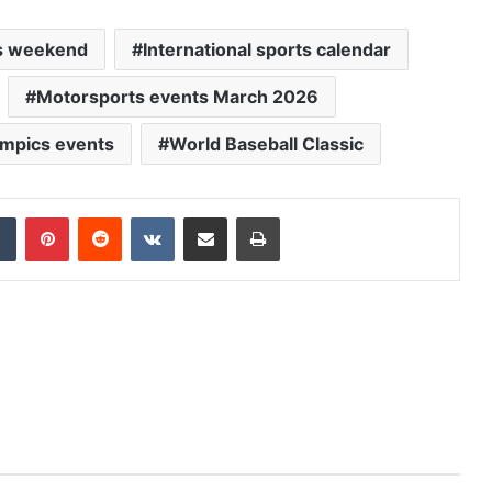
ts weekend
International sports calendar
Motorsports events March 2026
ympics events
World Baseball Classic
dIn
Tumblr
Pinterest
Reddit
VKontakte
Share via Email
Print