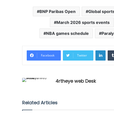
BNP Paribas Open
Global spor
March 2026 sports events
NBA games schedule
Paral
Linke
Facebook
Twitter
4rtheye web Desk
Related Articles