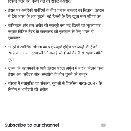
रिकॉर्ड स्तर पर, कच्चे तेल का संकट बेअसर!
ईरान पर अमेरिकी पाबंदियों के बीच चमका चाबहार का सितारा! तेहरान
ने टेके भारत के आगे घुटने, नई दिल्ली के लिए खुला मध्य एशिया का
वाशिंगटन और तेल अवीव की मजबूरी बना नई दिल्ली का ‘सुपरपावर’
रसूख! मिडिल ईस्ट के महासंकट को सुलझाने के लिए भारत ही
एकमात्र
खाड़ी में अमेरिकी नौसेना का चक्रव्यूह! होर्मुज पर कब्ज़े की ईरानी
साज़िश नाकाम, ट्रम्प की ‘नो-फ्लाई ज़ोन’ की तैयारी से सहमा खोमैनी
गुट!
ट्रम्प की महाधमकी के आगे तेहरान पस्त! होर्मुज में बारूद बिछाने चला
ईरान अब ‘सरेंडर’ और ‘समझौते’ के बीच चुनने को मजबूर!
कोरबा में नशामुक्ति का संकल्प, युवाओं से विकसित भारत-2047 के
निर्माण में भागीदारी की अपील
Subscribe to our channel