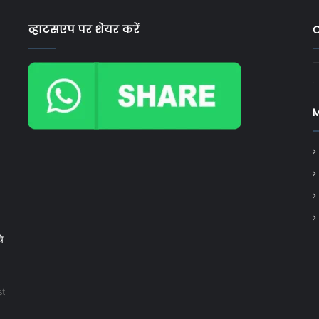
व्हाटसएप पर शेयर करें
C
C
चे
st