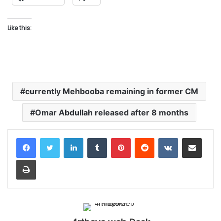
Like this:
currently Mehbooba remaining in former CM
Omar Abdullah released after 8 months
LinkedIn
Tumblr
Pinterest
Reddit
VKontakte
Share via Email
Print