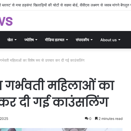
‘इस्लामिक नाटो’ की साजिश! पाकिस्तान-तुर्की-सऊदी के नए ‘ट्रिपल अलायंस’ से दहला पश्चिम एशि
ws
खेल
ज्योतिष
मीडिया हलचल
संपादकीय
About us
रा गर्भवती महिलाओं का विशेष रूप से उपचार कर दी गई काउंसलिंग
रा गर्भवती महिलाओं का
 कर दी गई काउंसलिंग
 2025
0
2 minutes read