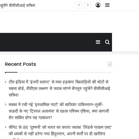
Log
Sidebar
या, क्या कागजी शेर साबित होगा यह गठबंधन?
In
Sidebar
Search
for
Recent Posts
टीम इंडिया में ‘इंजरी ब्लास्ट’ से मचा हड़कंप! खिलाड़ियों की चोटों से
सहमा बोर्ड, वीवीएस लक्ष्मण से जवाब मांगने बेंगलुरु पहुंचेंगे बीसीसीआई
सचिव!
मक्का में रची गई ‘इस्लामिक नाटो’ की साजिश! पाकिस्तान-तुर्की-
सऊदी के नए ‘ट्रिपल अलायंस’ से दहला पश्चिम एशिया, क्या कागजी
शेर साबित होगा यह गठबंधन?
सीनेट के 86 ‘दुश्मनों’ को भारत का करारा जवाब! ‘लिंडसे ग्राहम एक्ट’
की धमकी से नहीं डरेगा नया हिंदुस्तान, अपनी शर्तों पर ही खरीदेगा