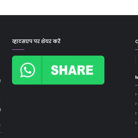
व्हाटसएप पर शेयर करें
C
C
ा
ा
ी