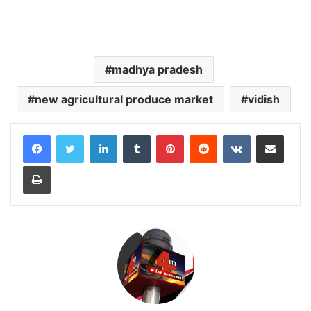
madhya pradesh
new agricultural produce market
vidish
LinkedIn
Tumblr
Pinterest
Reddit
VKontakte
Share via Email
Print