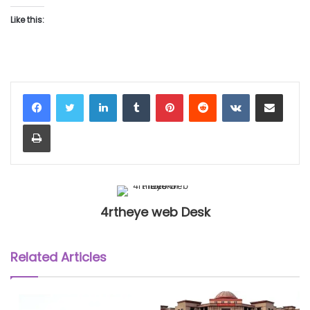
Like this:
LinkedIn
Tumblr
Pinterest
Reddit
VKontakte
Share via Email
Print
4rtheye web Desk
Related Articles