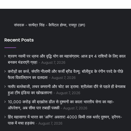
संपादक - सत्येंद्र सिंह - कैपिटल होम्स, रायपुर (छग)
Recent Posts
श्रवण नवमी पर ध्रुव और वृद्धि योग का महासंग्राम: आज इन 4 राशियों के लिए काल
बनकर मंडराएंगे ग्रह!
August 7, 2026
करोड़ों का कर्ज, संपत्ति नीलामी और फर्जी ब्रैंड वैल्यू: बॉलीवुड के रंगीन परदे के पीछे
फैला दिवालिएपन का दलदल!
August 7, 2026
फ्लॉप बल्लेबाजी, लचर कप्तानी और चोट का ड्रामा: श्रीलंका दौरे से पहले ही बेनकाब
हुआ टीम इंडिया का खोखलापन!
August 7, 2026
10,000 करोड़ की ब्रह्मोस डील से दुश्मनों का काल! भारतीय सेना का महा-
ऑपरेशन, अब सीमा पार तबाही पक्की
August 7, 2026
हिंद महासागर में भारत का ‘अग्नि’ अवतार! 4000 किमी तक थर्राए दुश्मन, ड्रैगन-
पाक में मचा हड़कंप
August 7, 2026