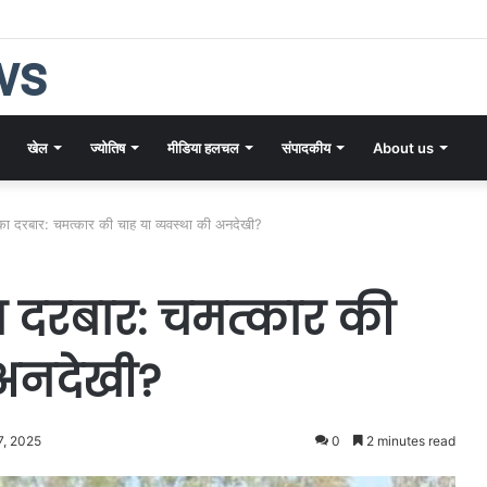
ीन धरोहर और आधुनिकता का संगम: KTU में गूँजी भारतीय ज्ञान परंपरा की गूँज
ws
खेल
ज्योतिष
मीडिया हलचल
संपादकीय
About us
 का दरबार: चमत्कार की चाह या व्यवस्था की अनदेखी?
ा दरबार: चमत्कार की
 अनदेखी?
7, 2025
0
2 minutes read