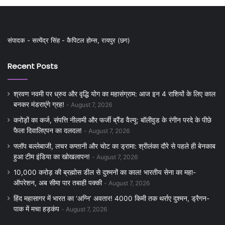
संपादक - सत्येंद्र सिंह - कैपिटल होम्स, रायपुर (छग)
Recent Posts
श्रवण नवमी पर ध्रुव और वृद्धि योग का महासंग्राम: आज इन 4 राशियों के लिए काल
बनकर मंडराएंगे ग्रह!
August 7, 2026
करोड़ों का कर्ज, संपत्ति नीलामी और फर्जी ब्रैंड वैल्यू: बॉलीवुड के रंगीन परदे के पीछे
फैला दिवालिएपन का दलदल!
August 7, 2026
फ्लॉप बल्लेबाजी, लचर कप्तानी और चोट का ड्रामा: श्रीलंका दौरे से पहले ही बेनकाब
हुआ टीम इंडिया का खोखलापन!
August 7, 2026
10,000 करोड़ की ब्रह्मोस डील से दुश्मनों का काल! भारतीय सेना का महा-
ऑपरेशन, अब सीमा पार तबाही पक्की
August 7, 2026
हिंद महासागर में भारत का ‘अग्नि’ अवतार! 4000 किमी तक थर्राए दुश्मन, ड्रैगन-
पाक में मचा हड़कंप
August 7, 2026