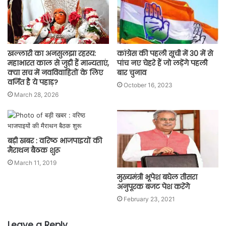
खल्लारी का अनसुलझा रहस्य:
कांग्रेस की पहली सूची में 30 में से
महाभारत काल से जुड़ी हैं मान्यताएं,
पांच नए चेहरे हैं जो लड़ेंगे पहली
क्या सच में नवविवाहितों के लिए
बार चुनाव
वर्जित है ये पहाड़?
October 16, 2023
March 28, 2026
बड़ी खबर : वरिष्ठ भाजपाइयों की
मैराथन बैठक शुरू
March 11, 2019
मुख्यमंत्री भूपेश बघेल तीसरा
अनुपूरक बजट पेश करेंगेे
February 23, 2021
Leave a Reply