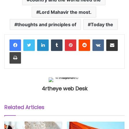
Lord Mahavir the most.
thoughts and principles of
Today the
LinkedIn
Tumblr
Pinterest
Reddit
VKontakte
Share via Email
Print
4rtheye web Desk
Related Articles