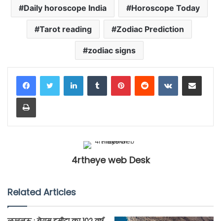
Daily horoscope India
Horoscope Today
Tarot reading
Zodiac Prediction
zodiac signs
LinkedIn
Tumblr
Pinterest
Reddit
VKontakte
Share via Email
Print
4rtheye web Desk
Related Articles