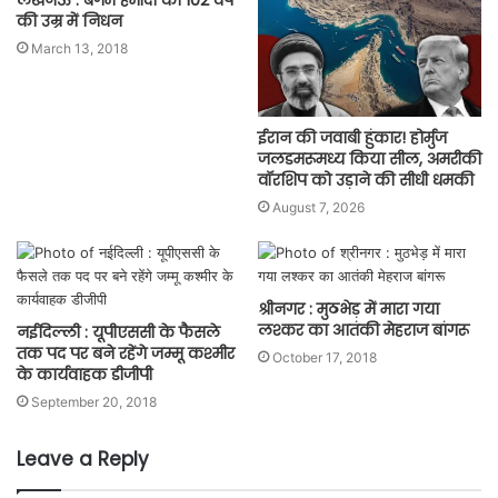
लखनऊ : बेगम हमीदा का 102 वर्ष
की उम्र में निधन
March 13, 2018
ईरान की जवाबी हुंकार! होर्मुज
जलडमरूमध्य किया सील, अमरीकी
वॉरशिप को उड़ाने की सीधी धमकी
August 7, 2026
श्रीनगर : मुठभेड़ में मारा गया
लश्कर का आतंकी मेहराज बांगरू
नईदिल्ली : यूपीएससी के फैसले
तक पद पर बने रहेंगे जम्मू कश्मीर
October 17, 2018
के कार्यवाहक डीजीपी
September 20, 2018
Leave a Reply