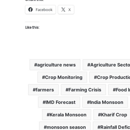
Facebook
X
Like this:
agriculture news
Agriculture Secto
Crop Monitoring
Crop Producti
farmers
Farming Crisis
Food I
IMD Forecast
India Monsoon
Kerala Monsoon
Kharif Crop
monsoon season
Rainfall Defic