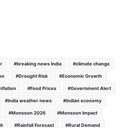
r
breaking news India
climate change
on
Drought Risk
Economic Growth
nflation
Food Prices
Government Alert
India weather news
Indian economy
Monsoon 2026
Monsoon Impact
it
Rainfall Forecast
Rural Demand