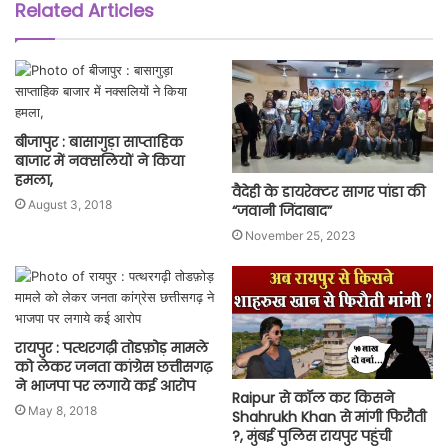
b
Related Articles
s
i
t
e
बीजापुर : बासागुड़ा साप्ताहिक
बाजार में नक्सलियों ने किया
हमला,
वैदेही के डायरेक्टर सागर पांडा की
August 3, 2018
“जवानी जिंदाबाद”
November 25, 2023
रायपुर : पत्थरगढ़ी तोडफ़ोड़ मामले
को लेकर जनता कांग्रेस छत्तीसगढ़
ने भाजपा पर लगाये कई आरोप
Raipur से कॉल कर किसने
May 8, 2018
Shahrukh Khan से मांगी फिरौती
?, मुंबई पुलिस रायपुर पहुंची