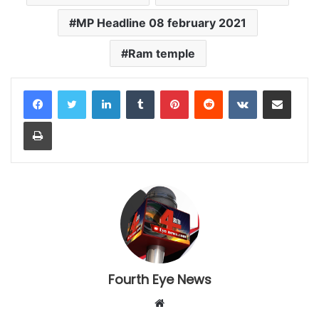
MP Headline 08 february 2021
Ram temple
LinkedIn
Tumblr
Pinterest
Reddit
VKontakte
Share via Email
Print
Fourth Eye News
Website