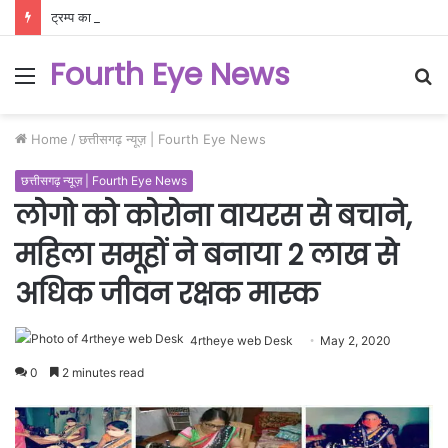
ट्रम्प का ‘फाइनल डेथ वारंट’! ईरान को मिला ‘सुधरो या मिट जाओ’ का आखिरी अल्टीमेटम, अमेरिकी जंगी बेड़े ने होर्मुज को बनाया किले में तब्दील!
Fourth Eye News
Menu
S
fo
Home
/
छत्तीसगढ़ न्यूज़ | Fourth Eye News
छत्तीसगढ़ न्यूज़ | Fourth Eye News
लोगो को कोरोना वायरस से बचाने,
महिला समूहों ने बनाया 2 लाख से
अधिक जीवन रक्षक मास्क
4rtheye web Desk
May 2, 2020
0
2 minutes read