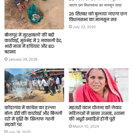
26 सितंबर को बुलाया जाएगा छग
विधानसभा का मानसून सत्र
July 23, 2020
बीजापुर में सुरक्षाबलों की बड़ी
कार्रवाई, मुठभेड़ में 2 नक्सली ढेर,
भारी मात्रा में हथियार और IED
बरामद
January 29, 2026
कोंडागांव में कांग्रेस का हल्ला
महतारी वंदन योजना को लेकर
बोल: ईडी की कार्रवाई और बिजली
महिलाओं में खासा उत्साह, श्यामा
दरों में वृद्धि के खिलाफ गरजी
की अधूरी ख्वाहिशें होंगी पूरी
सड़कों पर
March 10, 2024
July 18, 2025