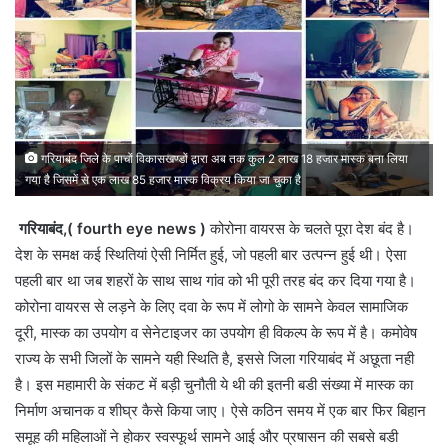
गरियाबंद जिले के पाचों विकासखण्डों द्वारा अब तक कुल 2 लाख 18 हजार मास्क बना लिया
गया है जिसमें से एक लाख 85 हजार मास्क विक्रय किया जा चुका है
गरियाबंद,( fourth eye news )
कोरोना वायरस के चलते पूरा देश बंद है।
देश के समक्ष कई स्थितियां ऐसी निर्मित हुई, जो पहली बार उत्पन्न हुई थी। ऐसा
पहली बार था जब शहरों के साथ साथ गांव को भी पूरी तरह बंद कर दिया गया है।
कोरोना वायरस से लड़ने के लिए दवा के रूप में लोगो के सामने केवल सामाजिक
दूरी, मास्क का उपयोग व सेनेटाइजर का उपयोग ही विकल्प के रूप में है। कमोवेष
राज्य के सभी जिलों के सामने यही स्थिति है, इससे जिला गरियाबंद में अछूता नही
है। इस महामारी के संकट में बड़ी चुनौती ये थी की इतनी बडी संख्या में मास्क का
निर्माण अचानक व शीघ्र कैसे किया जाए। ऐसे कठिन समय में एक बार फिर बिहान
समूह की महिलाओं ने होकर स्वस्फूर्थ सामने आई और प्रषासन की सबसे बडी