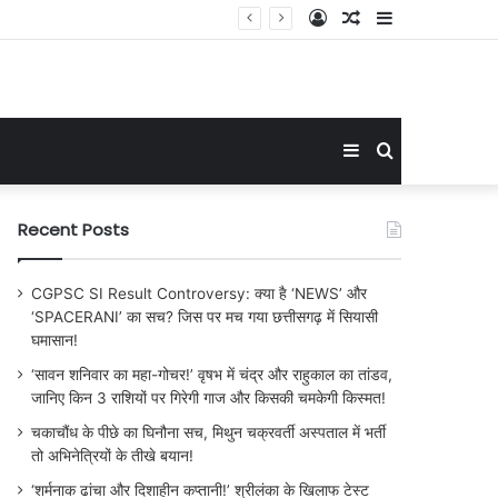
Log
Random
Sidebar
्या ऐसे बनेगा WTC चैंपियन?
In
Article
Sidebar
Search
for
Recent Posts
CGPSC SI Result Controversy: क्या है ‘NEWS’ और
‘SPACERANI’ का सच? जिस पर मच गया छत्तीसगढ़ में सियासी
घमासान!
‘सावन शनिवार का महा-गोचर!’ वृषभ में चंद्र और राहुकाल का तांडव,
जानिए किन 3 राशियों पर गिरेगी गाज और किसकी चमकेगी किस्मत!
चकाचौंध के पीछे का घिनौना सच, मिथुन चक्रवर्ती अस्पताल में भर्ती
तो अभिनेत्रियों के तीखे बयान!
‘शर्मनाक ढांचा और दिशाहीन कप्तानी!’ श्रीलंका के खिलाफ टेस्ट