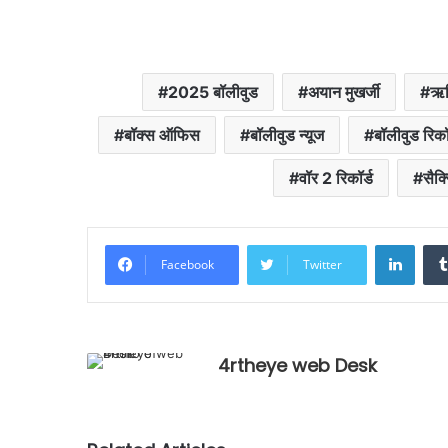
2025 बॉलीवुड
अयान मुखर्जी
ऋत
बॉक्स ऑफिस
बॉलीवुड न्यूज
बॉलीवुड रिकॉ
वॉर 2 रिकॉर्ड
सैक्
Linke
Facebook
Twitter
4rtheye web Desk