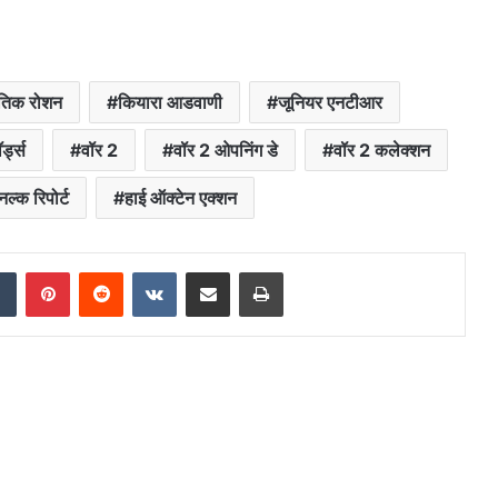
िक रोशन
कियारा आडवाणी
जूनियर एनटीआर
र्ड्स
वॉर 2
वॉर 2 ओपनिंग डे
वॉर 2 कलेक्शन
निल्क रिपोर्ट
हाई ऑक्टेन एक्शन
dIn
Tumblr
Pinterest
Reddit
VKontakte
Share via Email
Print