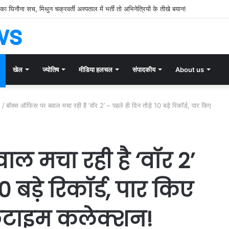
और दिशाहीन कप्तानी!’ श्रीलंका के खिलाफ टेस्ट सीरीज़ से पहले फिर खुली भारतीय टीम की पोल, क
ws
खेल
ज्योतिष
मीडिया हलचल
संपादकीय
About us
s
/
बॉक्स ऑफिस पर बवाल मचा रही है ‘वॉर 2’ – पहले ही दिन तोड़े 10 बड़े रिकॉर्ड, पार किए
 मचा रही है ‘वॉर 2’
0 बड़े रिकॉर्ड, पार किए
इफटाइम कलेक्शन!