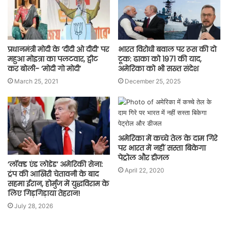
प्रधानमंत्री मोदी के ‘दीदी ओ दीदी’ पर
भारत विरोधी बवाल पर रूस की दो
महुआ मोइत्रा का पलटवार, ट्वीट
टूक: ढाका को 1971 की याद,
कर बोली- ‘मोदी गो मोदी’
अमेरिका को भी सख्त संदेश
March 25, 2021
December 25, 2025
अमेरिका में कच्‍चे तेल के दाम गिरे
पर भारत में नहीं सस्‍ता बिकेगा
पेट्रोल और डीजल
‘लॉक्ड एंड लोडेड’ अमेरिकी सेना:
April 22, 2020
ट्रंप की आखिरी चेतावनी के बाद
सहमा ईरान, होर्मुज में युद्धविराम के
लिए गिड़गिड़ाया तेहरान!
July 28, 2026