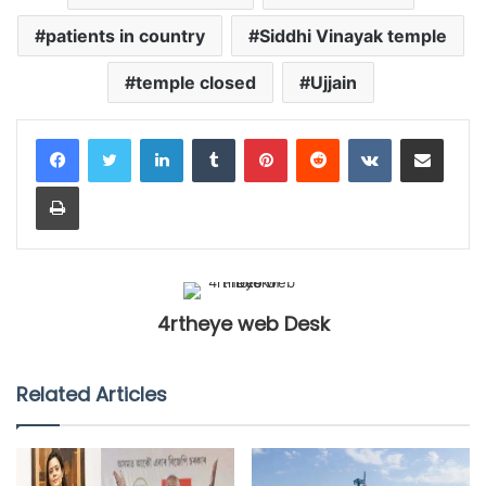
patients in country
Siddhi Vinayak temple
temple closed
Ujjain
LinkedIn
Tumblr
Pinterest
Reddit
VKontakte
Share via Email
Print
4rtheye web Desk
Related Articles