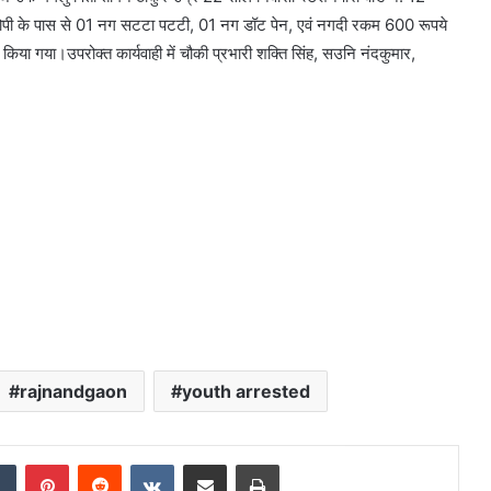
ोपी के पास से 01 नग सटटा पटटी, 01 नग डॉट पेन, एवं नगदी रकम 600 रूपये
किया गया।उपरोक्त कार्यवाही में चौकी प्रभारी शक्ति सिंह, सउनि नंदकुमार,
rajnandgaon
youth arrested
dIn
Tumblr
Pinterest
Reddit
VKontakte
Share via Email
Print