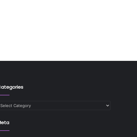
ategories
ategories
Meta