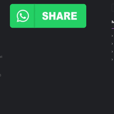
C
st
6