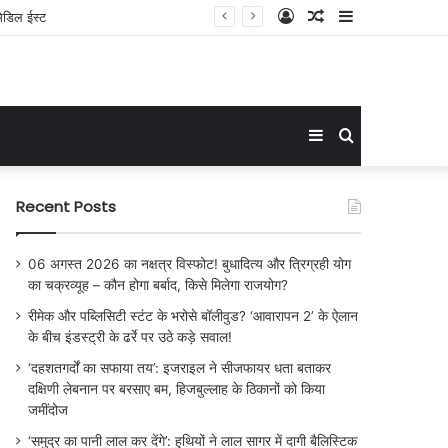
Log
Random
Sidebar
‘भारत की संप्रभुता से खिलवाड़ पड़ा भारी’: लाल सागर से फारस की खाड़ी तक गर्जा नौसेना का पराक्रम, महाशक्तियों ने माना भारत की कूटनीतिक धमक का लोहा
In
Article
Sidebar
Search
for
Recent Posts
06 अगस्त 2026 का नक्षत्र विस्फोट! बुधादित्य और त्रिग्रही योग
का चक्रव्यूह – कौन होगा बर्बाद, किसे मिलेगा राजयोग?
रीमेक और पब्लिसिटी स्टंट के भरोसे बॉलीवुड? ‘आवारापन 2’ के ऐलान
के बीच इंडस्ट्री के ढर्रे पर उठे कड़े सवाल!
‘दहशतगर्दों का सफाया तय’: इजराइल ने सीजफायर धता बताकर
दक्षिणी लेबनान पर बरसाए बम, हिजबुल्लाह के ठिकानों को किया
जमींदोज
‘समुद्र का पानी लाल कर देंगे’: हुथियों ने लाल सागर में दागी बैलिस्टिक