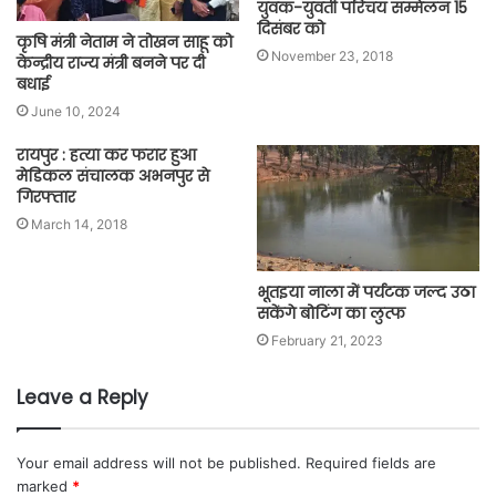
युवक-युवती परिचय सम्मेलन 15
दिसंबर को
कृषि मंत्री नेताम ने तोखन साहू को
November 23, 2018
केन्द्रीय राज्य मंत्री बनने पर दी
बधाई
June 10, 2024
रायपुर : हत्या कर फरार हुआ
मेडिकल संचालक अभनपुर से
गिरफ्तार
March 14, 2018
भूतइया नाला में पर्यटक जल्द उठा
सकेंगे बोटिंग का लुत्फ
February 21, 2023
Leave a Reply
Your email address will not be published.
Required fields are
marked
*