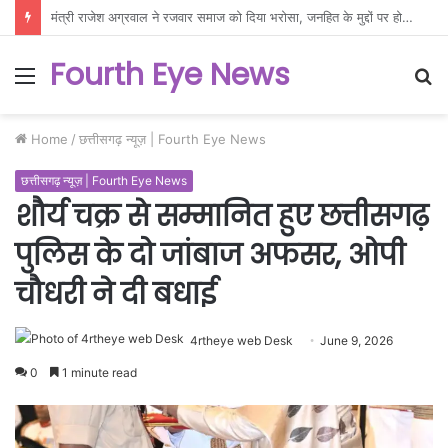
GPM में 18 अगस्त से राज्य स्तरीय शालेय क्रीड़ा प्रतियोगिता, 540 खिलाड़ी दिखाएंगे दम
Fourth Eye News
Menu
S
fo
Home
/
छत्तीसगढ़ न्यूज़ | Fourth Eye News
छत्तीसगढ़ न्यूज़ | Fourth Eye News
शौर्य चक्र से सम्मानित हुए छत्तीसगढ़
पुलिस के दो जांबाज अफसर, ओपी
चौधरी ने दी बधाई
4rtheye web Desk
June 9, 2026
0
1 minute read