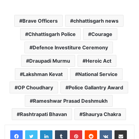
Brave Officers
chhattisgarh news
Chhattisgarh Police
Courage
Defence Investiture Ceremony
Draupadi Murmu
Heroic Act
Lakshman Kevat
National Service
OP Choudhary
Police Gallantry Award
Rameshwar Prasad Deshmukh
Rashtrapati Bhavan
Shaurya Chakra
LinkedIn
Tumblr
Pinterest
Reddit
VKontakte
Share via Email